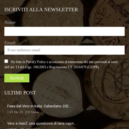
ISCRIVITI ALLA NEWSLETTER
Nome
Email:
Ho letto la Privacy Policy e acconsento al trattamento dei dati personali ai sensi
dell’art. 13 del d.lgs. 196/2003 e Regolamento UE 2016/679 (GDPR)
ULTIMI POST
Fiere del Vino in Italia: Calendario 202…
05 Dic 25
0
Views
Vino e GenZ: una questione di lana capri…