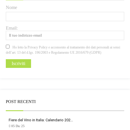
Nome
Email:
Ho letto la Privacy Policy e acconsento al trattamento dei dati personali ai sensi
dell’art. 13 del d.lgs. 196/2003 e Regolamento UE 2016/679 (GDPR)
POST RECENTI
Fiere del Vino in Italia: Calendario 202…
05 Dic 25