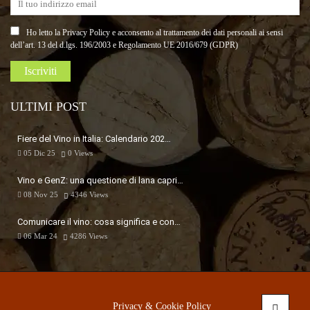
Ho letto la Privacy Policy e acconsento al trattamento dei dati personali ai sensi
dell’art. 13 del d.lgs. 196/2003 e Regolamento UE 2016/679 (GDPR)
ULTIMI POST
Fiere del Vino in Italia: Calendario 202…
05 Dic 25
0
Views
Vino e GenZ: una questione di lana capri…
08 Nov 25
4346
Views
Comunicare il vino: cosa significa e con…
06 Mar 24
4286
Views
Privacy & Cookie Policy