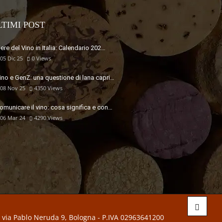
LTIMI POST
iere del Vino in Italia: Calendario 202…
05 Dic 25
0
Views
ino e GenZ: una questione di lana capri…
08 Nov 25
4350
Views
omunicare il vino: cosa significa e con…
06 Mar 24
4290
Views
- via Pablo Neruda 9, Bologna - P.IVA 02963641200